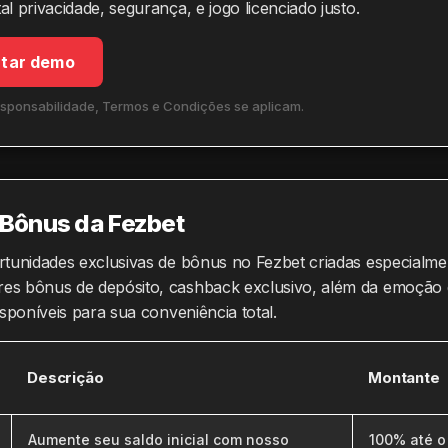
l privacidade, segurança, e jogo licenciado justo.
tar demo
sponsabilidade, Termos e Condições se aplicam.
 Bônus da Fezbet
tunidades exclusivas de bônus no Fezbet criadas especialmen
s bônus de depósito, cashback exclusivo, além da emoção d
isponíveis para sua conveniência total.
Descrição
Montante
Aumente seu saldo inicial com nosso
100% até o