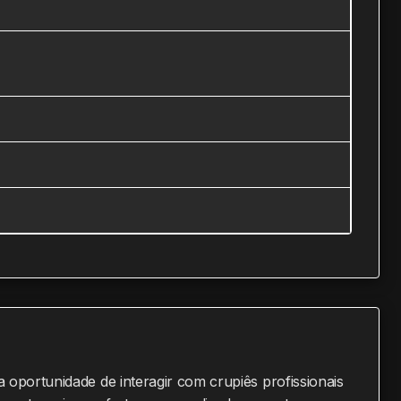
 oportunidade de interagir com crupiês profissionais