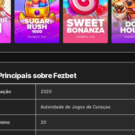
Principais sobre Fezbet
dação
2020
Autoridade de Jogos de Curaçao
nimo
20