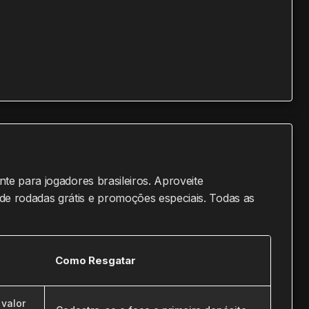
te para jogadores brasileiros. Aproveite
e rodadas grátis e promoções especiais. Todas as
Como Resgatar
 valor