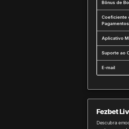
Bônus de Bo
Coeficiente
Pagamentos
Aplicativo 
Suporte ao C
E-mail
Fezbet Li
Descubra emocio